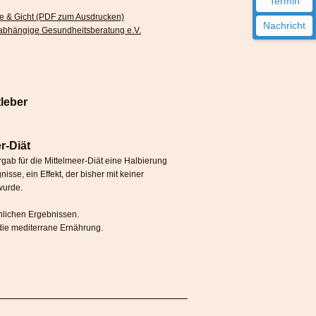
Termin
re & Gicht (PDF zum Ausdrucken)
Nachricht
nabhängige Gesundheitsberatung e.V.
leber
r-Diät
gab für die Mittelmeer-Diät eine Halbierung
nisse, ein Effekt, der bisher mit keiner
wurde.
lichen Ergebnissen.
 die mediterrane Ernährung.