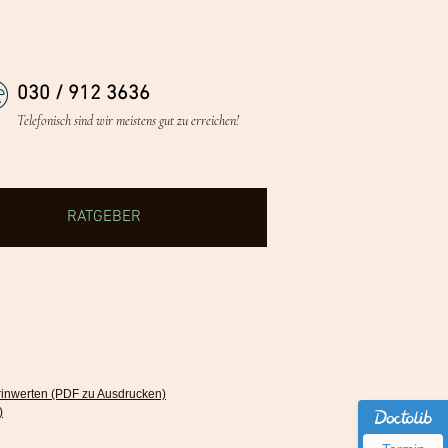
030 / 912 3636
Telefonisch sind wir meistens gut zu erreichen!
RATGEBER
rinwerten (PDF zu Ausdrucken)
)