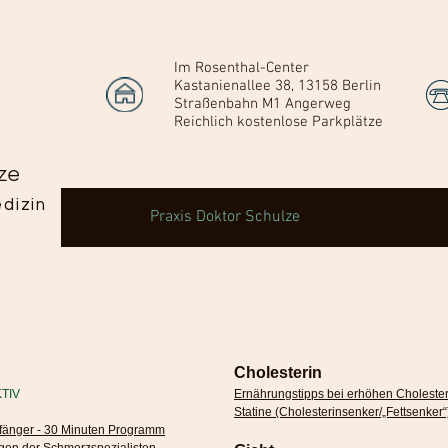
Im Rosenthal-Center
Kastanienallee 38, 13158 Berlin
Straßenbahn M1 Angerweg
Reichlich kostenlose Parkplätze
ze
dizin
Praxis Doktor Schulze
Cholesterin
KTIV
Ernährungstipps bei erhöhen Choleste
Statine (Cholesterinsenker/„Fettsenker“
fänger - 30 Minuten Programm