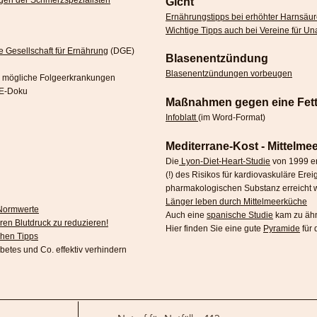
gen der Schmerzspezialisten
Gicht
Ernährungstipps bei erhöhter Harnsäu
Wichtige Tipps auch bei Vereine für U
 Gesellschaft für Ernährung
(DGE)
Blasenentzündung
Blasenentzündungen vorbeugen
r mögliche Folgeerkrankungen
TE-Doku
Maßnahmen gegen eine Fett
Infoblatt
(im Word-Format)
Mediterrane-Kost - Mittelmee
Die
Lyon-Diet-Heart-Studie
von 1999 er
(!) des Risikos für kardiovaskuläre Ereig
pharmakologischen Substanz erreicht 
Länger leben durch Mittelmeerküche
 Normwerte
Auch eine
spanische Studie
kam zu ähn
ren Blutdruck zu reduzieren!
Hier finden Sie eine gute
Pyramide
für
chen Tipps
abetes und Co. effektiv verhindern