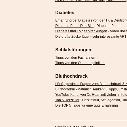
Liebscher & Bracht auf YouTube, Rückenübun
Diabetes
Ernährung bei Diabetes von der TK
&
Deutsche
Diabetes-Portal DiabSite
- Diabetes-Portal
Diabetes und Folgeerkrankungen
- Video übe
Die große Zuckerlüge
– sehr interessante AR
Schlafstörungen
Tipps von den Fachärzten
Tipps von den Oberbergkliniken
​Bluthochdruck
Häufig gestellte Fragen zum Bluthochdruck &
Bluthochdruck natürlich senken: 5 Tipps, um Ih
YouTube-Kanal von Dr. Heart mit vielen hilfrei
Top 5 Herzkiller
- Herzinfarkt, Schlaganfall, Di
Die TOP 5 Tipps für eine gute Ernährung